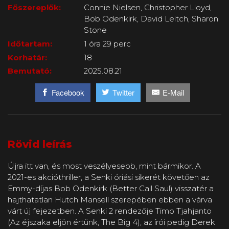
Főszereplők:
Connie Nielsen, Christopher Lloyd,
Bob Odenkirk, David Leitch, Sharon
Stone
Időtartam:
1 óra 29 perc
Korhatár:
18
Bemutató:
2025.08.21
Facebook
Twitter
E-Mail
Rövid leírás
Újra itt van, és most veszélyesebb, mint bármikor. A
2021-es akcióthriller, a Senki óriási sikerét követően az
Emmy-díjas Bob Odenkirk (Better Call Saul) visszatér a
hajthatatlan Hutch Mansell szerepében ebben a várva
várt új fejezetben. A Senki 2 rendezője Timo Tjahjanto
(Az éjszaka eljön értünk, The Big 4), az írói pedig Derek