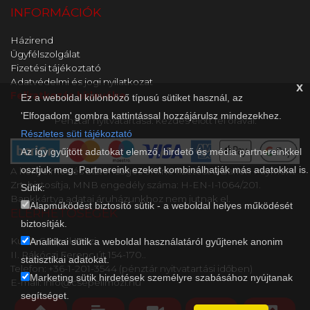
INFORMÁCIÓK
Házirend
Ügyfélszolgálat
Fizetési tájékoztató
Adatvédelmi és jogi nyilatkozat
x
Feliratkozás hírlevélre
Ez a weboldal különböző típusú sütiket használ, az
'Elfogadom' gombra kattintással hozzájárulsz mindezekhez.
Pénztár nyitvatartása: kezdés előtt fél órával.
Részletes süti tájékoztató
Az így gyűjtött adatokat elemző, hirdető és média partnereinkkel
osztjuk meg. Partnereink ezeket kombinálhatják más adatokkal is.
A kényelmes és biztonságos online fizetést a Barion Payment
Zrt. biztosítja, MNB engedély száma: H-EN-I-1064/201.
Sütik:
Bankkártya adatai áruházunkhoz nem jutnak el.
Alapműködést biztosító sütik - a weboldal helyes működését
ELÉRHETŐSÉGEK
biztosítják.
Kultik Csepel Mozi
Analitikai sütik a weboldal használatáról gyűjtenek anonim
II. Rákóczi Ferenc út 154-170..
statisztikai adatokat.
Telefon: +36-1-201-3544 (pénztár nyitvatartási időben)
Marketing sütik hirdetések személyre szabásához nyújtanak
E-mail: info@csepelimozi.hu
segítséget.