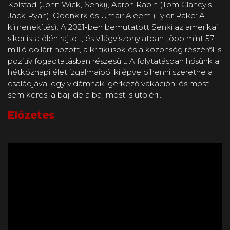
Kolstad (John Wick, Senki), Aaron Rabin (Tom Clancy’s
Jack Ryan), Odenkirk és Umair Aleem (Tyler Rake: A
kimenekítés). A 2021-ben bemutatott Senki az amerikai
sikerlista élén rajtolt, és világviszonylatban több mint 57
millió dollárt hozott, a kritikusok és a közönség részéről is
pozitív fogadtatásban részesült. A folytatásban hősünk a
hétköznapi élet izgalmaiból kilépve pihenni szeretne a
családjával egy vidámnak ígérkező vakáción, és most
sem keresi a baj, de a baj most is utoléri…
Előzetes