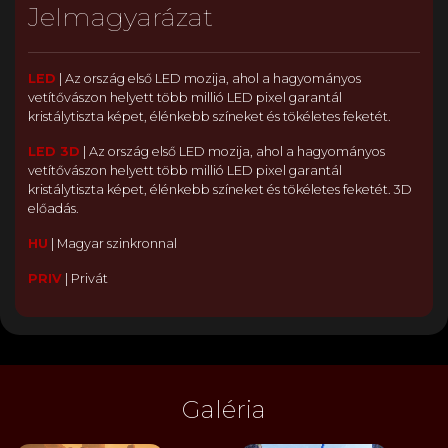
Jelmagyarázat
LED
|
Az ország első LED mozija, ahol a hagyományos
vetítővászon helyett több millió LED pixel garantál
kristálytiszta képet, élénkebb színeket és tökéletes feketét.
LED 3D
|
Az ország első LED mozija, ahol a hagyományos
vetítővászon helyett több millió LED pixel garantál
kristálytiszta képet, élénkebb színeket és tökéletes feketét. 3D
előadás.
HU
|
Magyar szinkronnal
PRIV
|
Privát
Galéria