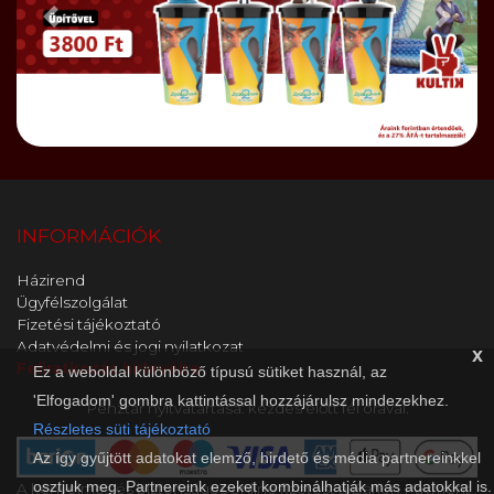
Előző
Bőve
INFORMÁCIÓK
Házirend
Ügyfélszolgálat
Fizetési tájékoztató
Adatvédelmi és jogi nyilatkozat
x
Feliratkozás hírlevélre
Ez a weboldal különböző típusú sütiket használ, az
'Elfogadom' gombra kattintással hozzájárulsz mindezekhez.
Pénztár nyitvatartása: kezdés előtt fél órával.
Részletes süti tájékoztató
Az így gyűjtött adatokat elemző, hirdető és média partnereinkkel
osztjuk meg. Partnereink ezeket kombinálhatják más adatokkal is.
A kényelmes és biztonságos online fizetést a Barion Payment