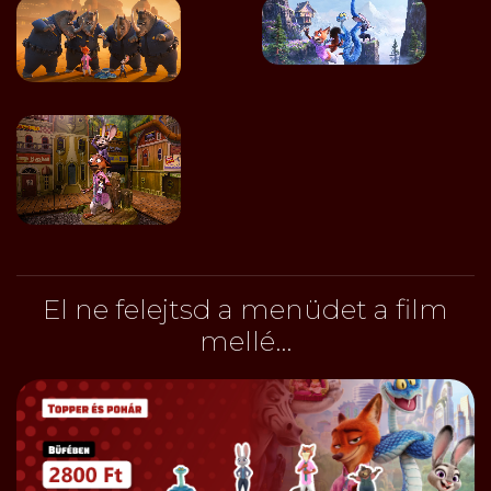
El ne felejtsd a menüdet a film
mellé...