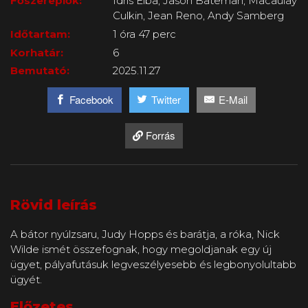
Főszereplők:
Idris Elba, Jason Bateman, Macaulay
Culkin, Jean Reno, Andy Samberg
Időtartam:
1 óra 47 perc
Korhatár:
6
Bemutató:
2025.11.27
Facebook
Twitter
E-Mail
Forrás
Rövid leírás
A bátor nyúlzsaru, Judy Hopps és barátja, a róka, Nick
Wilde ismét összefognak, hogy megoldjanak egy új
ügyet, pályafutásuk legveszélyesebb és legbonyolultabb
ügyét.
Előzetes