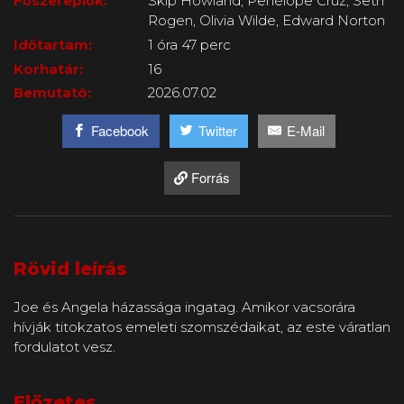
Főszereplők:
Skip Howland, Penélope Cruz, Seth
Rogen, Olivia Wilde, Edward Norton
Időtartam:
1 óra 47 perc
Korhatár:
16
Bemutató:
2026.07.02
Facebook
Twitter
E-Mail
Forrás
Rövid leírás
Joe és Angela házassága ingatag. Amikor vacsorára
hívják titokzatos emeleti szomszédaikat, az este váratlan
fordulatot vesz.
Előzetes