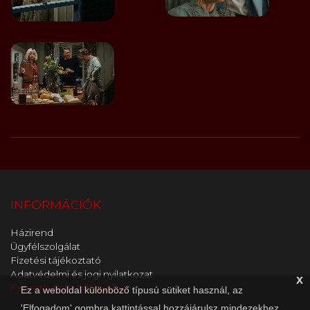
INFORMÁCIÓK
Házirend
Ügyfélszolgálat
Fizetési tájékoztató
Adatvédelmi és jogi nyilatkozat
x
Feliratkozás hírlevélre
Ez a weboldal különböző típusú sütiket használ, az
'Elfogadom' gombra kattintással hozzájárulsz mindezekhez.