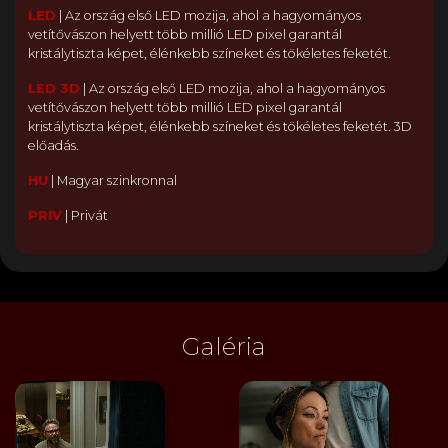
LED
|
Az ország első LED mozija, ahol a hagyományos
vetítővászon helyett több millió LED pixel garantál
kristálytiszta képet, élénkebb színeket és tökéletes feketét.
LED 3D
|
Az ország első LED mozija, ahol a hagyományos
vetítővászon helyett több millió LED pixel garantál
kristálytiszta képet, élénkebb színeket és tökéletes feketét. 3D
előadás.
HU
|
Magyar szinkronnal
PRIV
|
Privát
Galéria