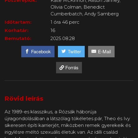
Főszereplők:
Kate McKinnon, Allison Janney,
Olivia Colman, Benedict
Cumberbatch, Andy Samberg
Időtartam:
1 óra 46 perc
Korhatár:
16
Bemutató:
2025.08.28
Facebook
Twitter
E-Mail
Forrás
Rövid leírás
Az 1989-es klasszikus, a Rózsák háborúja
újragondolásában a látszólag tökéletes pár, Theo és Ivy
sikeresen építi karrierjét, miközben remek gyerekeik és
irigylésre méltó szexuális életük van. Az idilli család