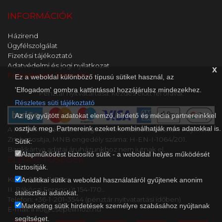
INFORMÁCIÓK
Házirend
Ügyfélszolgálat
Fizetési tájékoztató
Adatvédelmi és jogi nyilatkozat
x
Feliratkozás hírlevélre
Ez a weboldal különböző típusú sütiket használ, az
'Elfogadom' gombra kattintással hozzájárulsz mindezekhez.
Pénztár nyitvatartása: kezdés előtt fél órával.
Részletes süti tájékoztató
Az így gyűjtött adatokat elemző, hirdető és média partnereinkkel
osztjuk meg. Partnereink ezeket kombinálhatják más adatokkal is.
A kényelmes és biztonságos online fizetést a Barion Payment
Zrt. biztosítja, MNB engedély száma: H-EN-I-1064/201.
Sütik:
Bankkártya adatai áruházunkhoz nem jutnak el.
Alapműködést biztosító sütik - a weboldal helyes működését
ELÉRHETŐSÉGEK
biztosítják.
Kultik Csepel Mozi
Analitikai sütik a weboldal használatáról gyűjtenek anonim
II. Rákóczi Ferenc út 154-170..
statisztikai adatokat.
Telefon: +36-1-201-3544 (pénztár nyitvatartási időben)
Marketing sütik hirdetések személyre szabásához nyújtanak
E-mail: info@csepelimozi.hu
segítséget.