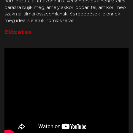
homlokzata alatt azonban a versengés és a neheztelés
parázsa bújik meg, amely akkor lobban fel, amikor Theo
szakmai álmai összeomlanak, és repedések jelennek
meg ideális életük homlokzatán.
Előzetes