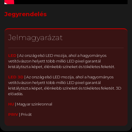
Jegyrendelés
Jelmagyarázat
LED
|
Az ország első LED mozija, ahol a hagyományos
vetítővászon helyett több millió LED pixel garantál
kristálytiszta képet, élénkebb színeket és tökéletes feketét.
LED 3D
|
Az ország első LED mozija, ahol a hagyományos
vetítővászon helyett több millió LED pixel garantál
kristálytiszta képet, élénkebb színeket és tökéletes feketét. 3D
előadás.
HU
|
Magyar szinkronnal
PRIV
|
Privát