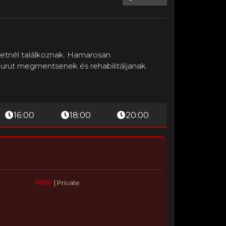
esetnél találkoznak. Hamarosan
gurut megmentsenek és rehabilitáljanak.
16:00
18:00
20:00
PRIV
|
Private