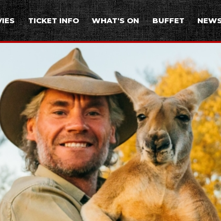
IES
TICKET INFO
WHAT'S ON
BUFFET
NEW