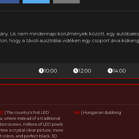
tt lány, Lili, nem mindennapi körülmények között, egy autóbal
n, hogy a távoli ausztráliai vidéken egy csoport árva kisken
10:00
12:00
14:00
3D
|
The country's first LED
HU
|
Hungarian dubbing
, where instead of a traditional
tion screen, millions of LED pixels
tee a crystal-clear picture, more
t colors, and perfect black. 3D