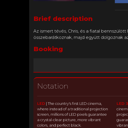
Brief description
Az ismert tévés, Chris, és a fiatal bennszülö
összebarátkoznak, majd együtt dolgoznak azo
Booking
Notation
LED
|
The country's first LED cinema,
LED 
where instead of a traditional projection
cinema
screen, millions of LED pixels guarantee
projec
a crystal-clear picture, more vibrant
guaran
colors, and perfect black.
vibran