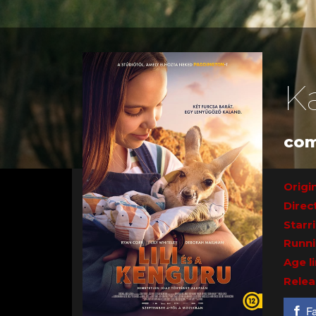
K
com
Origin
Direc
Starr
Runni
Age l
Relea
F