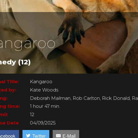
angaroo
edy (12)
al Title:
Kangaroo
ted by:
Kate Woods
ing:
Deborah Mailman, Rob Carlton, Rick Donald, Ra
ng time:
1 hour 47 min.
imit
12
se Date
04/09/2025
acebook
Twitter
E-Mail