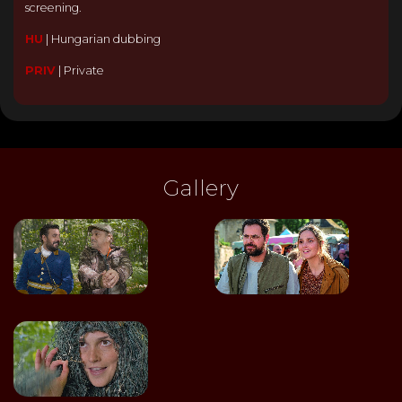
screening.
HU
|
Hungarian dubbing
PRIV
|
Private
Gallery