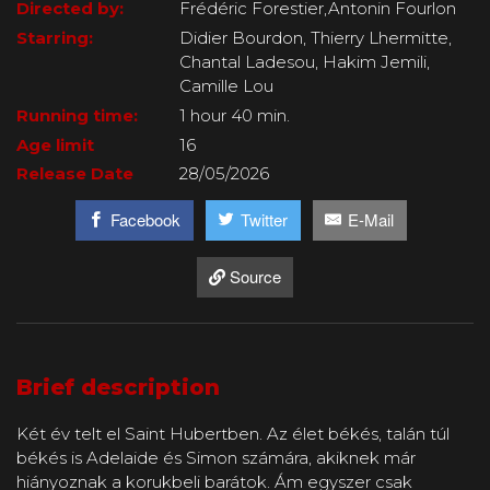
Directed by:
Frédéric Forestier,Antonin Fourlon
Starring:
Didier Bourdon, Thierry Lhermitte,
Chantal Ladesou, Hakim Jemili,
Camille Lou
Running time:
1 hour 40 min.
Age limit
16
Release Date
28/05/2026
Facebook
Twitter
E-Mail
Source
Brief description
Két év telt el Saint Hubertben. Az élet békés, talán túl
békés is Adelaide és Simon számára, akiknek már
hiányoznak a korukbeli barátok. Ám egyszer csak