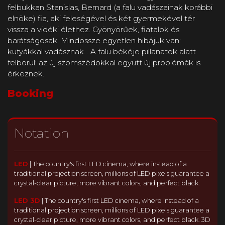
felbukkan Stanislas, Bernard (a falu vadászainak korábbi
elnöke) fia, aki feleségével és két gyermekével tér
vissza a vidéki élethez. Gyönyörűek, fiatalok és
barátságosak. Mindössze egyetlen hibájuk van:
kutyákkal vadásznak… A falu békéje pillanatok alatt
felborul: az új szomszédokkal együtt új problémák is
érkeznek.
Booking
Notation
LED
|
The country's first LED cinema, where instead of a
traditional projection screen, millions of LED pixels guarantee a
crystal-clear picture, more vibrant colors, and perfect black.
LED 3D
|
The country's first LED cinema, where instead of a
traditional projection screen, millions of LED pixels guarantee a
crystal-clear picture, more vibrant colors, and perfect black. 3D