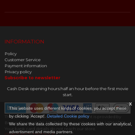
INFORMATION
Policy
Customer Service
Payment information
Privacy policy
Subscribe to newsletter
Cash Desk opening hours:half an hour before the first movie
start.
x
This website uses different kinds of cookies, you accept these
by clicking 'Accept'.
Detailed Cookie policy
The convenient and secure online payment is provided by
Barion Payment Zrt. MNB license number: H-EN-I-1064/201.
We share the data collected by these cookies with our analytical,
Your bank card details do not reach our store.
advertisment and media partners.
CONTACT DETAILS